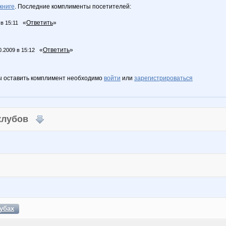
книге
. Последние комплименты посетителей:
«
Ответить
»
 в 15:11
«
Ответить
»
0.2009 в 15:12
ы оставить комплимент необходимо
войти
или
зарегистрироваться
 клубов
убах