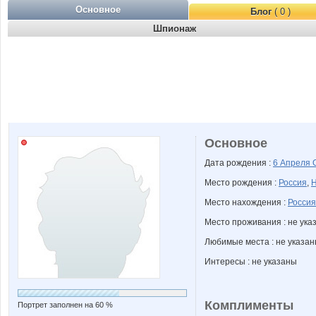
Основное
Блог
( 0 )
Шпионаж
Основное
Дата рождения :
6 Апреля
Место рождения :
Россия
,
Н
Место нахождения :
Россия
Место проживания : не ука
Любимые места : не указа
Интересы : не указаны
Комплименты
Портрет заполнен на 60 %