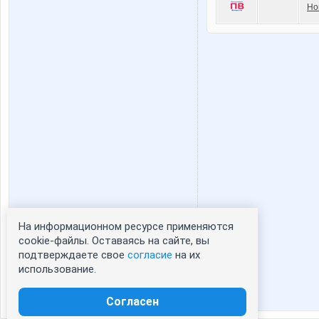
Но
На информационном ресурсе применяются
Статистика портрета:
cookie-файлы. Оставаясь на сайте, вы
подтверждаете свое
согласие
на их
сейчас просматривают портрет - 0
использование.
зарегистрированные пользователи
посетившие портрет за 7 дней - 0
Согласен