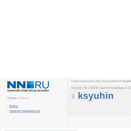
Персональный сайт пользователя
ksyu
портрет № 109838 зарегистрирован в 2
ksyuhin
Привет, Гость !
-
Войти
-
Зарегистрироваться