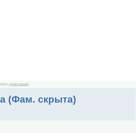
статус
«трастовый»
а (Фам. скрыта)