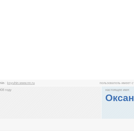
hin
:
ksyuhin.www.nn.ru
пользователь имеет 
008 году
настоящее имя:
Оксан