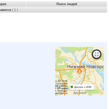
ерея
Поиск людей
равится
( 1 )
Работает на API 2ГИС
Лицензионное соглашение
Для корректной работы
Доехать с 2ГИС
Raster JS API нужен
ключ. Помощь:
api@2gis.ru