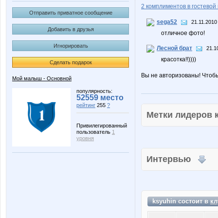
2 комплиментов в гостевой 
Отправить приватное сообщение
sega52
21.11.2010
Добавить в друзья
отличное фото!
Игнорировать
Лесной брат
21.1
красотка!!))))
Сделать подарок
Вы не авторизованы! Чтоб
Мой малыш - Основной
популярность:
52559 место
рейтинг
255
?
Метки лидеров
Привилегированный
пользователь
1
уровня
Интервью
ksyuhin состоит в
кл